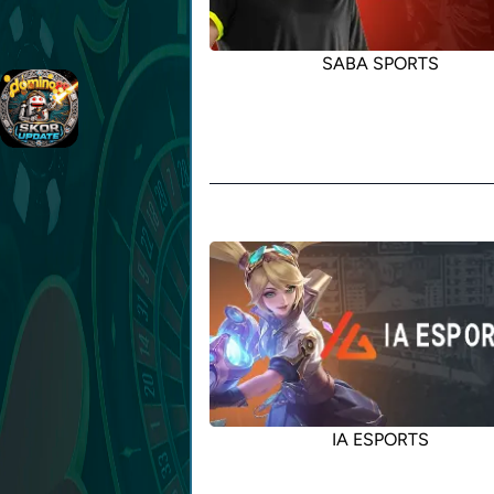
SABA SPORTS
IA ESPORTS