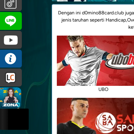
Dengan ini d0mino88card.club juga 
jenis taruhan seperti Handicap,Ov
ke
UBO