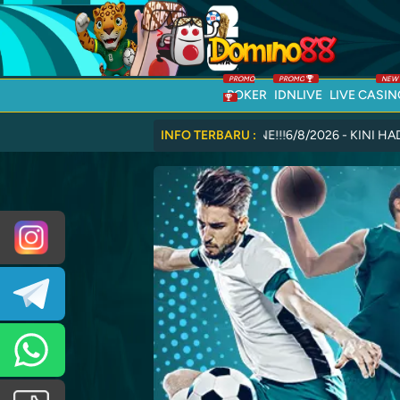
PROMO
PROMO
NEW
POKER
IDNLIVE
LIVE CASI
INFO TERBARU :
6/8/2026 - KINI HADIR G