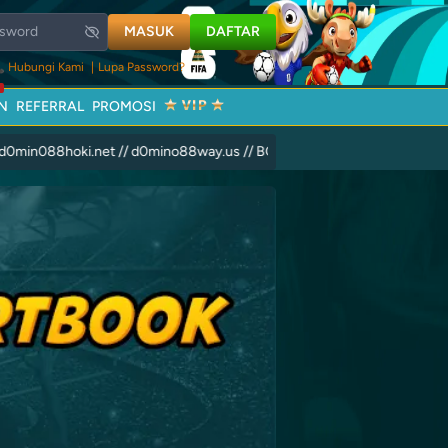
MASUK
DAFTAR
 Hubungi Kami
|
Lupa Password?
N
REFERRAL
PROMOSI
n088hoki.net // d0mino88way.us // BCA BNI BRI BSI CIMB DANA