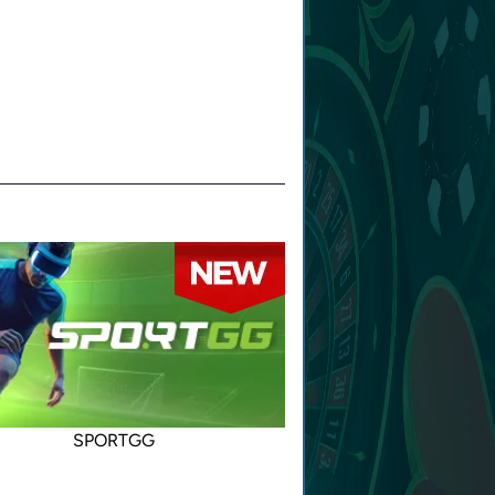
SPORTGG